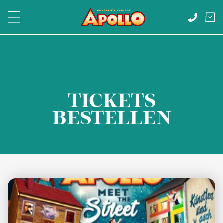
SHOWS & TICKETS
GASTRONOMIE
TICKETS
GUTSCHEINE
BESTELLEN
IHR BESUCH
ANFAHRT & THEATERKASSE
EVENT LOCATION
SAALPLAN
FAQ
ÜBER UNS