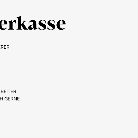
erkasse
ERER
RBEITER
CH GERNE
3