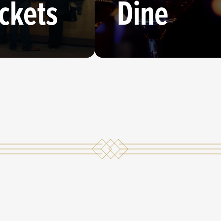
ickets
Dine