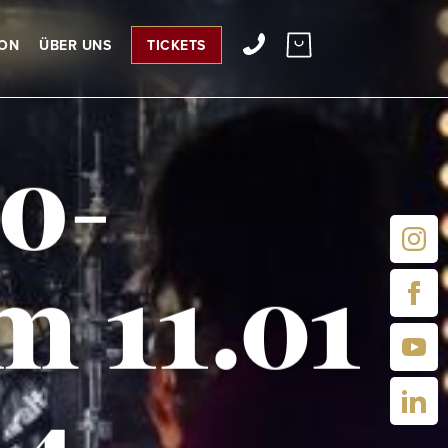
ION
ÜBER UNS
TICKETS
o-
 11.01