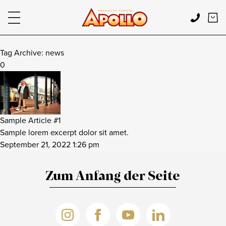
SHOWS & TICKETS
Tag Archive: news
0
GASTRONOMIE
GUTSCHEINE
Sample Article #1
Sample lorem excerpt dolor sit amet.
IHR BESUCH
September 21, 2022 1:26 pm
ANFAHRT & THEATERKASSE
EVENT LOCATION
Zum Anfang der Seite
SAALPLAN
FAQ
ÜBER UNS